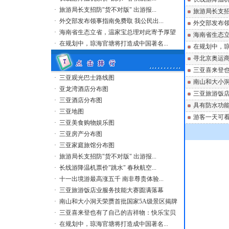
·
旅游局长支招防"货不对版" 出游报...
旅游局长支招
·
外交部发布领事指南免费取 我公民出...
外交部发布领
·
海南省生态立省，温家宝总理对此寄予厚望
海南省生态
·
在规划中，琼海官塘将打造成中国著名...
在规划中，
寻北京奥运商
三亚喜来登
·
三亚观光巴士路线图
南山和大小洞
·
亚龙湾酒店分布图
三亚旅游饭
·
三亚酒店分布图
具有防水功能
·
三亚地图
游客一天可看
·
三亚美食购物娱乐图
·
三亚房产分布图
·
三亚家庭旅馆分布图
·
旅游局长支招防"货不对版" 出游报...
·
长线游降温机票价"跳水" 春秋航空...
·
十一出境游最高涨五千 南非尊贵体验...
·
三亚旅游饭店业服务技能大赛圆满落幕
·
南山和大小洞天荣赝首批国家5A级景区揭牌
·
三亚喜来登也有了自己的吉祥物：快乐宝贝
·
在规划中，琼海官塘将打造成中国著名...