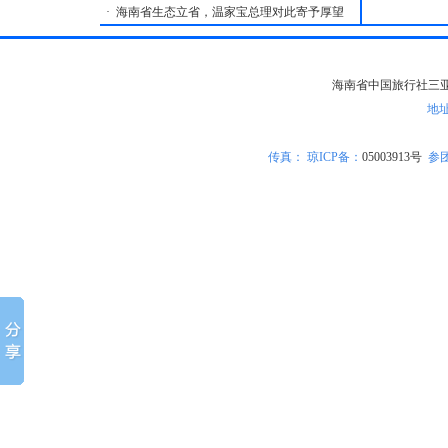
·
海南省生态立省，温家宝总理对此寄予厚望
海南省中国旅行社三亚分社版
地
传真：
琼ICP备
：
05003913号
参团