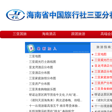
三亚国旅
海南酒店
跟团旅游
高端会
旅 游 指 南 文
三亚地图
·
三亚地图
三亚观光巴
·
三亚观光巴士路线图
亚龙湾酒店
·
亚龙湾酒店分布图
三亚酒店分
·
三亚酒店分布图
三亚家庭旅
·
三亚家庭旅馆分布图
三亚房产分
·
三亚房产分布图
三亚美食购
·
三亚美食购物娱乐图
呀诺达景区两
·
呀诺达景区两节营造牛文化 六旬“老...
·
《请到天涯海角来》两次进春晚、传唱...
《请到天涯
·
十一出境游最高涨五千 南非尊贵体验...
十一出境游最
·
长线游降温机票价"跳水" 春秋航空...
长线游降温机